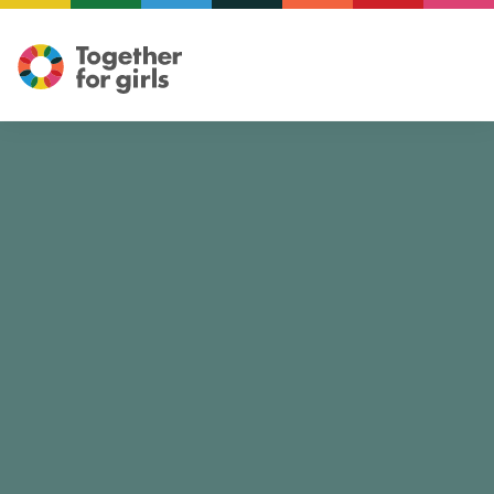
Ilustración: Mariam ElReweny