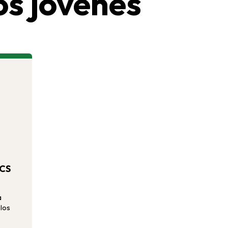
los jóvenes
ACS
a
 los