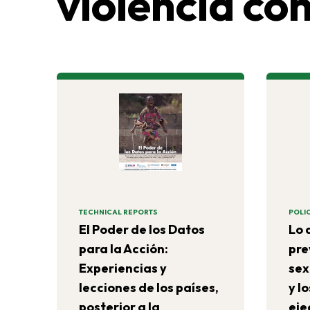
violencia con
TECHNICAL REPORTS
POLIC
El Poder de los Datos
Lo 
para la Acción:
pre
Experiencias y
sex
lecciones de los países,
y l
posterior a la
eje