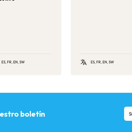
Children and Youth Surveys,
VACS).
ES, FR, EN, SW
ES, FR, EN, SW
stro boletín
S