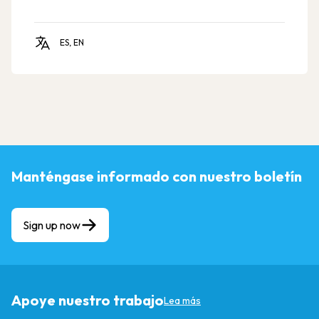
promoviendo la equidad de género y el
empoderamiento de las niñas y adolescentes en la
región.
ES, EN
Manténgase informado con nuestro boletín
Sign up now
Apoye nuestro trabajo
Lea más