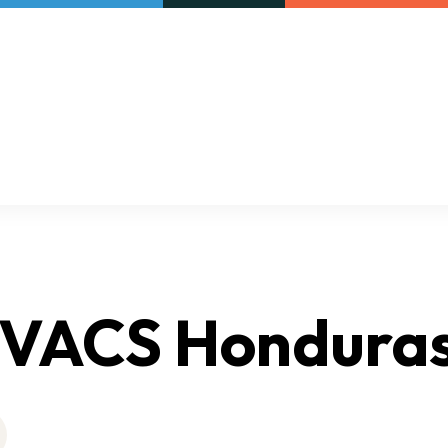
Our initiatives
VAC Surveys
 VACS Hondura