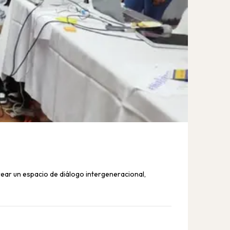
BLOG
Junta
rear un espacio de diálogo intergeneracional,
Incluso
del camb
10